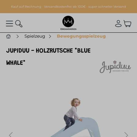
alt springen
Kauf auf Rechnung · Versandkostenfrei ab 100€ · super schneller Versand
Spielzeug
Bewegungsspielzeug
JUPIDUU - HOLZRUTSCHE "BLUE
WHALE"
Bildergalerie überspringen