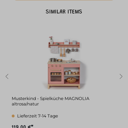
SIMILAR ITEMS
r
Musterkind - Spielküche MAGNOLIA
M
altrosa/natur
Lieferzeit 7-14 Tage
119,00 €*
1