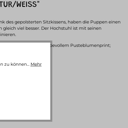
TUR/WEISS"
 des gepolsterten Sitzkissens, haben die Puppen einen
eich viel besser. Der Hochstuhl ist mit seinen
nieren.
mMusselin Stoff mit liebevollem Pusteblumenprint;
n zu können...
Mehr