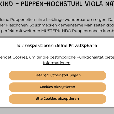
IND - PUPPEN-HOCHSTUHL VIOLA NA
ne Puppeneltern ihre Lieblinge wunderbar umsorgen. Dank
der Fläschchen. So schmecken gemeinsame Mahlzeiten doch gl
ich perfekt mit weiteren MUSTERKIND® Puppenmöbeln kombi
en-Hochstuhl aus hochwertigem Holz; Sitzkissen aus graue
Wir respektieren deine Privatsphäre
endet Cookies, um dir die bestmögliche Funktionalität biete
Informationen
.
ickungsgefahr wegen verschluckbarer Kleinteile.
Datenschutzeinstellungen
Cookies akzeptieren
SIMILAR ITEMS
Alle Cookies akzeptieren