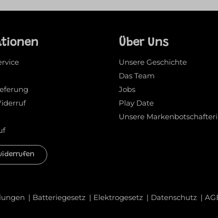
ationen
Über Uns
ervice
Unsere Geschichte
Das Team
ieferung
Jobs
iderruf
Play Date
Unsere Markenbotschafter
uf
widerrufen
llungen
Batteriegesetz
Elektrogesetz
Datenschutz
AG