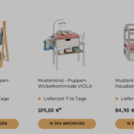
pen-
Musterkind - Puppen-
Musterk
Wickelkommode VIOLA
Hausbet
grau/weiß
grau/we
 Tage
Lieferzeit 7-14 Tage
Liefer
109,00 €*
84,90 
KORB
IN DEN WARENKORB
IN 