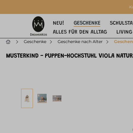
springen
Zur Hauptnavigation springen
K
NEU!
GESCHENKE
SCHULSTA
ALLES FÜR DEN ALLTAG
LIVING
Geschenke
Geschenke nach Alter
Geschen
MUSTERKIND - PUPPEN-HOCHSTUHL VIOLA NATUR
Bildergalerie überspringen