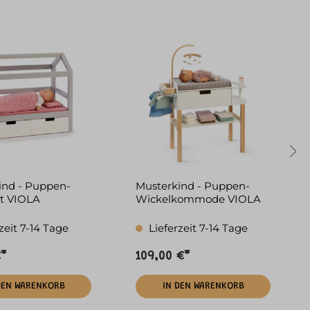
ind - Puppen-
Musterkind - Puppen-
t VIOLA
Wickelkommode VIOLA
iß
natur/weiß
zeit 7-14 Tage
Lieferzeit 7-14 Tage
€*
109,00 €*
DEN WARENKORB
IN DEN WARENKORB