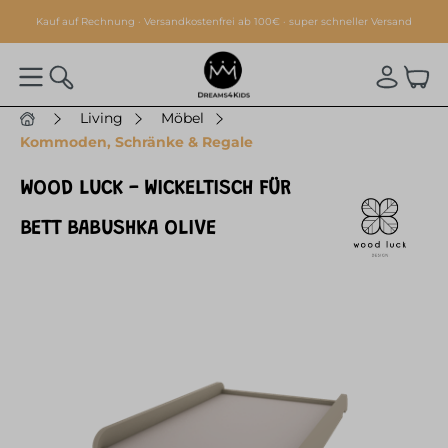
alt springen
Kauf auf Rechnung · Versandkostenfrei ab 100€ · super schneller Versand
Living
Möbel
Kommoden, Schränke & Regale
WOOD LUCK - WICKELTISCH FÜR
BETT BABUSHKA OLIVE
Bildergalerie überspringen