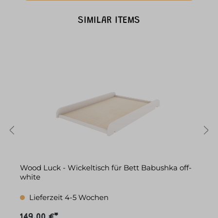
SIMILAR ITEMS
Wood Luck - Wickeltisch für Bett Babushka off-
W
white
Lieferzeit 4-5 Wochen
149,00 €*
7