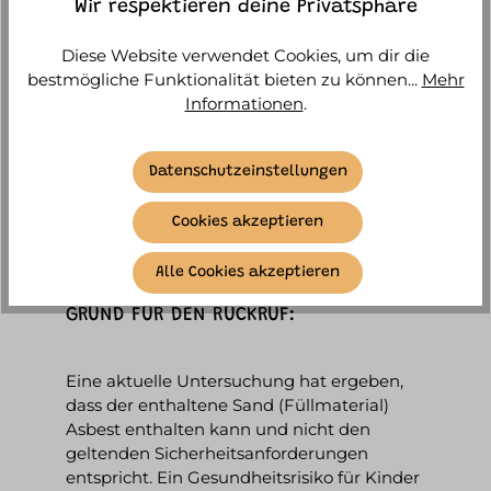
Wir respektieren deine Privatsphäre
Diese Website verwendet Cookies, um dir die
TRENDHAUS
bestmögliche Funktionalität bieten zu können...
Mehr
Informationen
.
HANDELSGESELLSCHAFT MBH
Datenschutzeinstellungen
ruft folgenden Artikel zurück
„Feel-Better-Buddy Voodoo Magic, 4-fach
Cookies akzeptieren
sortiert“
EAN:
4032722964700
Alle Cookies akzeptieren
GRUND FÜR DEN RÜCKRUF:
Eine aktuelle Untersuchung hat ergeben,
dass der enthaltene Sand (Füllmaterial)
Asbest enthalten kann und nicht den
geltenden Sicherheitsanforderungen
entspricht. Ein Gesundheitsrisiko für Kinder