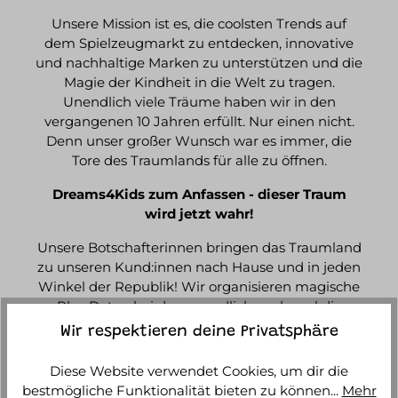
Unsere Mission ist es, die coolsten Trends auf
dem Spielzeugmarkt zu entdecken, innovative
und nachhaltige Marken zu unterstützen und die
Magie der Kindheit in die Welt zu tragen.
Unendlich viele Träume haben wir in den
vergangenen 10 Jahren erfüllt. Nur einen nicht.
Denn unser großer Wunsch war es immer, die
Tore des Traumlands für alle zu öffnen.
Dreams4Kids zum Anfassen - dieser Traum
wird jetzt wahr!
Unsere Botschafterinnen bringen das Traumland
zu unseren Kund:innen nach Hause und in jeden
Winkel der Republik! Wir organisieren magische
Play Dates, bei denen endlich auch mal die
Großen spielen dürfen. Die Play Dates sind wie
Wir respektieren deine Privatsphäre
kleine Außenstellen des Traumlands, mit den
neusten Trends zum Anfassen, den coolsten
Diese Website verwendet Cookies, um dir die
Highlights zum Ausprobieren und immer ein
bestmögliche Funktionalität bieten zu können...
Mehr