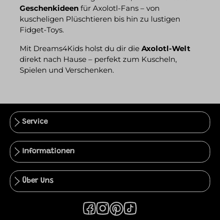
Geschenkideen
für Axolotl-Fans – von
kuscheligen Plüschtieren bis hin zu lustigen
Fidget-Toys.
Mit Dreams4Kids holst du dir die
Axolotl-Welt
direkt nach Hause – perfekt zum Kuscheln,
Spielen und Verschenken.
Service
Informationen
Über Uns