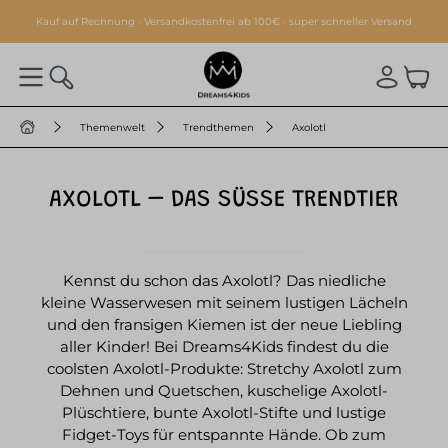
alt springen
Kauf auf Rechnung · Versandkostenfrei ab 100€ · super schneller Versand
Themenwelt
Trendthemen
Axolotl
AXOLOTL – DAS SÜSSE TRENDTIER
Kennst du schon das Axolotl? Das niedliche
kleine Wasserwesen mit seinem lustigen Lächeln
und den fransigen Kiemen ist der neue Liebling
aller Kinder! Bei Dreams4Kids findest du die
coolsten Axolotl-Produkte: Stretchy Axolotl zum
Dehnen und Quetschen, kuschelige Axolotl-
Plüschtiere, bunte Axolotl-Stifte und lustige
Fidget-Toys für entspannte Hände. Ob zum