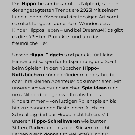
Das
Hippo
, besser bekannt als Nilpferd, ist eines
der angesagtesten Trendtiere 2025! Mit seinem
kugelrunden Körper und der tapsigen Art sorgt
es sofort für gute Laune. Kein Wunder, dass
Kinder Hippos lieben – und bei Dreams4Kids gibt
es die süßesten Produkte rund um das
freundliche Tier.
Unsere
Hippo-Fidgets
sind perfekt für kleine
Hände und sorgen für Entspannung und Spaß
beim Spielen. In den hübschen
Hippo-
Notizbüchern
können Kinder malen, schreiben
oder ihre kleinen Abenteuer dokumentieren. Mit
unseren abwechslungsreichen
Spielideen
rund
ums Nilpferd bringen wir Kreativität ins
Kinderzimmer – von lustigen Rollenspielen bis
hin zu spannenden Bastelideen. Auch im
Schulalltag darf das Hippo nicht fehlen: Mit
unseren
Hippo-Schreibwaren
wie bunten
Stiften, Radiergummis oder Stickern macht
Lernen gleich doppelt so viel Spaß. Und für