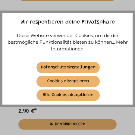
Wir respektieren deine Privatsphäre
Diese Website verwendet Cookies, um dir die
bestmögliche Funktionalität bieten zu können...
Mehr
Informationen
.
Datenschutzeinstellungen
itotal - Hippo Radierbarer Stift mit Kappe
Cookies akzeptieren
Sofort versandfertig, Lieferzeit ca. 1-3
Alle Cookies akzeptieren
Werktage
2,90 €*
IN DEN WARENKORB