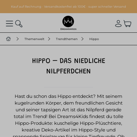
alt springen
Kauf auf Rechnung · Versandkostenfrei ab 100€ · super schneller Versand
Themenwelt
Trendthemen
Hippo
HIPPO – DAS NIEDLICHE
NILPFERDCHEN
Hast du schon das Hippo entdeckt? Mit seinem
kugelrunden Körper, dem freundlichen Gesicht
und seiner tapsigen Art ist das Nilpferd gerade
total im Trend! Bei Dreams4Kids findest du tolle
Hippo-Produkte: kuschelige Hippo-Plüschtiere,
kreative Deko-Artikel im Hippo-Style und
spannende Spielzeuge für kleine Tierfreunde. Ob