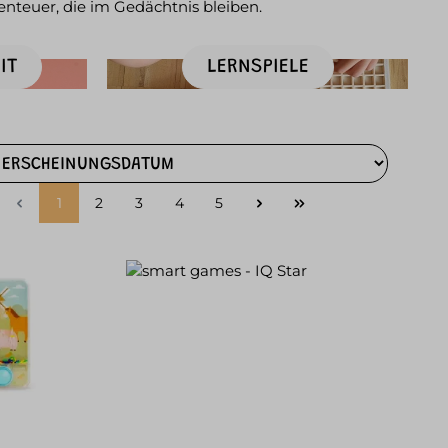
nteuer, die im Gedächtnis bleiben.
IT
LERNSPIELE
1
2
3
4
5