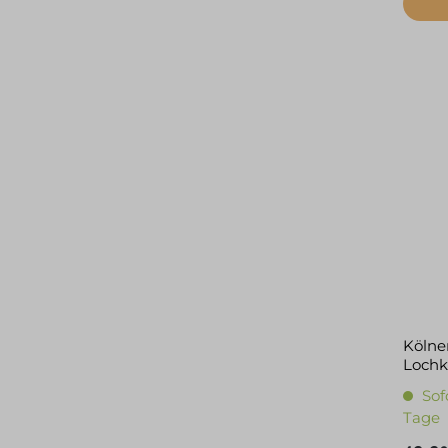
Kölner
Lochk
Sof
Tage