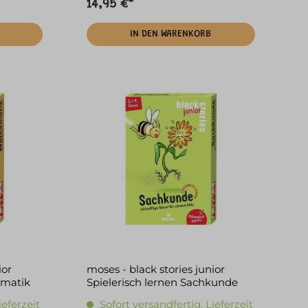
14,95 €*
IN DEN WARENKORB
ior
moses - black stories junior
ematik
Spielerisch lernen Sachkunde
ieferzeit
Sofort versandfertig, Lieferzeit