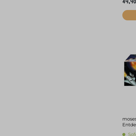
49,90
moses
Entde
Sof