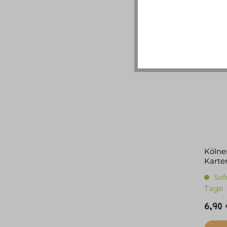
Kölner
Karten
ab 6
Sof
Tage
6,90 