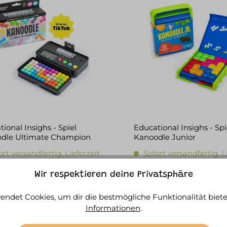
ional Insighs - Spiel
Educational Insighs - Spi
dle Ultimate Champion
Kanoodle Junior
ort versandfertig, Lieferzeit
Sofort versandfertig, L
-3 Werktage
ca. 1-3 Werktage
Wir respektieren deine Privatsphäre
 €*
17,90 €*
endet Cookies, um dir die bestmögliche Funktionalität biete
IN DEN WARENKORB
IN DEN WARENKORB
Informationen
.