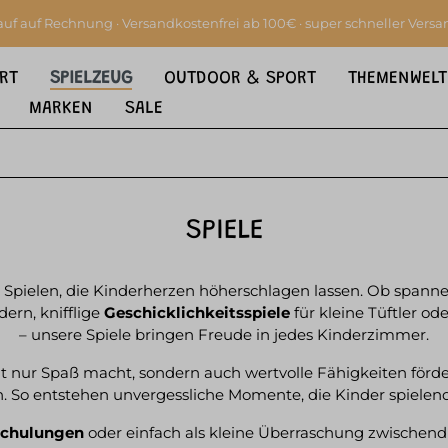
auf auf Rechnung · Versandkostenfrei ab 100€ · super schneller Versa
RT
SPIELZEUG
OUTDOOR & SPORT
THEMENWELT
MARKEN
SALE
SPIELE
 an Spielen, die Kinderherzen höherschlagen lassen. Ob span
dern, knifflige
Geschicklichkeitsspiele
für kleine Tüftler od
– unsere Spiele bringen Freude in jedes Kinderzimmer.
ht nur Spaß macht, sondern auch wertvolle Fähigkeiten förde
. So entstehen unvergessliche Momente, die Kinder spielen
schulungen
oder einfach als kleine Überraschung zwischend