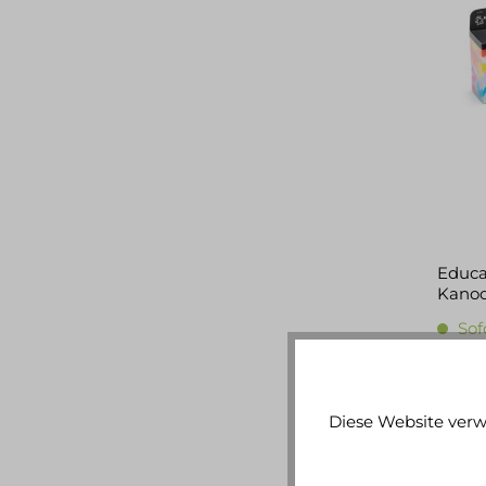
Educat
Kanoo
Sof
ca. 1
26,90
Diese Website verw