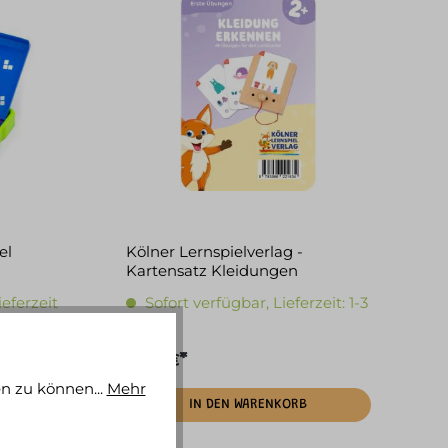
el
Kölner Lernspielverlag -
Kartensatz Kleidungen
erkennen ab 2
ieferzeit
Sofort verfügbar, Lieferzeit: 1-3
Tage
6,90 €*
n zu können...
Mehr
IN DEN WARENKORB