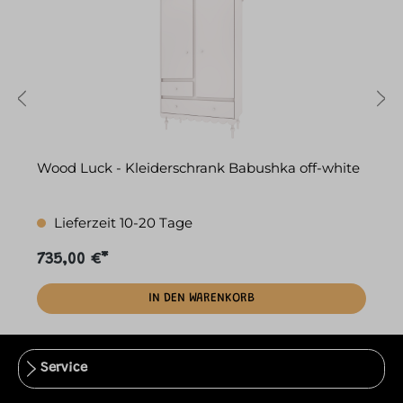
Wood Luck - Kleiderschrank Babushka off-white
W
Lieferzeit 10-20 Tage
735,00 €*
5
IN DEN WARENKORB
Service