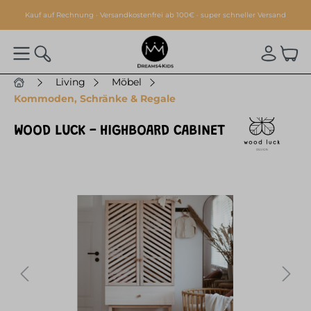
alt springen
Kauf auf Rechnung · Versandkostenfrei ab 100€ · super schneller Versand
Living
Möbel
Kommoden, Schränke & Regale
WOOD LUCK - HIGHBOARD CABINET
Bildergalerie überspringen