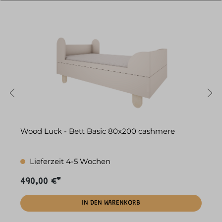
Wood Luck - Bett Basic 80x200 cashmere
W
Lieferzeit 4-5 Wochen
490,00 €*
5
IN DEN WARENKORB