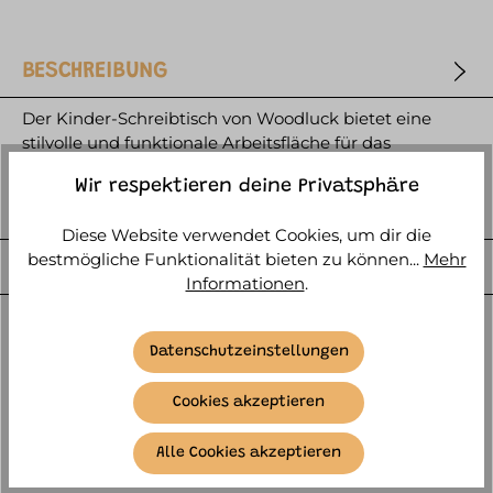
BESCHREIBUNG
Der Kinder-Schreibtisch von Woodluck bietet eine
stilvolle und funktionale Arbeitsfläche für das
Kinderzimmer. Mit einer Hö…
mehr
Wir respektieren deine Privatsphäre
HERSTELLER
Diese Website verwendet Cookies, um dir die
bestmögliche Funktionalität bieten zu können...
Mehr
WEITERE ARTIKELINFOS
Informationen
.
Datenschutzeinstellungen
Cookies akzeptieren
ACCESSORY ITEMS
Alle Cookies akzeptieren