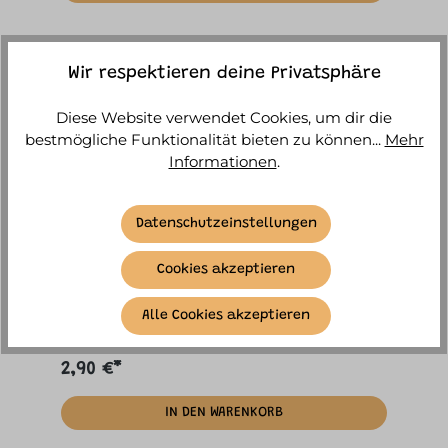
Wir respektieren deine Privatsphäre
Diese Website verwendet Cookies, um dir die
bestmögliche Funktionalität bieten zu können...
Mehr
Informationen
.
Datenschutzeinstellungen
itotal - Hippo Radierbarer Stift mit Kappe
Cookies akzeptieren
Sofort versandfertig, Lieferzeit ca. 1-3
Alle Cookies akzeptieren
Werktage
2,90 €*
IN DEN WARENKORB