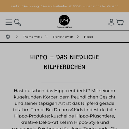
alt springen
Kauf auf Rechnung · Versandkostenfrei ab 100€ · super schneller Versand
Themenwelt
Trendthemen
Hippo
HIPPO – DAS NIEDLICHE
NILPFERDCHEN
Hast du schon das Hippo entdeckt? Mit seinem
kugelrunden Körper, dem freundlichen Gesicht
und seiner tapsigen Art ist das Nilpferd gerade
total im Trend! Bei Dreams4Kids findest du tolle
Hippo-Produkte: kuschelige Hippo-Plüschtiere,
kreative Deko-Artikel im Hippo-Style und
spannende Spielzeuge für kleine Tierfreunde. Ob