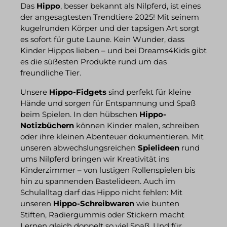
Das
Hippo
, besser bekannt als Nilpferd, ist eines
der angesagtesten Trendtiere 2025! Mit seinem
kugelrunden Körper und der tapsigen Art sorgt
es sofort für gute Laune. Kein Wunder, dass
Kinder Hippos lieben – und bei Dreams4Kids gibt
es die süßesten Produkte rund um das
freundliche Tier.
Unsere
Hippo-Fidgets
sind perfekt für kleine
Hände und sorgen für Entspannung und Spaß
beim Spielen. In den hübschen
Hippo-
Notizbüchern
können Kinder malen, schreiben
oder ihre kleinen Abenteuer dokumentieren. Mit
unseren abwechslungsreichen
Spielideen
rund
ums Nilpferd bringen wir Kreativität ins
Kinderzimmer – von lustigen Rollenspielen bis
hin zu spannenden Bastelideen. Auch im
Schulalltag darf das Hippo nicht fehlen: Mit
unseren
Hippo-Schreibwaren
wie bunten
Stiften, Radiergummis oder Stickern macht
Lernen gleich doppelt so viel Spaß. Und für