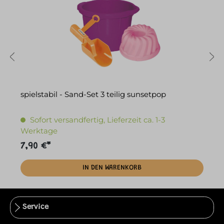
spielstabil - Sand-Set 3 teilig sunsetpop
G
Sofort versandfertig, Lieferzeit ca. 1-3
Werktage
7,90 €*
1
IN DEN WARENKORB
Service