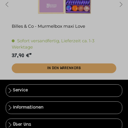
Billes & Co - Murmelbox maxi Love
B
Sofort versandfertig, Lieferzeit ca. 1-3
Werktage
37,90 €*
2
IN DEN WARENKORB
Service
Informationen
Über Uns