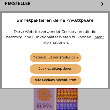
HERSTELLER
WEITERE ARTIKELINFOS
Wir respektieren deine Privatsphäre
Diese Website verwendet Cookies, um dir die
bestmögliche Funktionalität bieten zu können...
Mehr
Informationen
.
ÄHNLICHE ARTIKEL
Datenschutzeinstellungen
Cookies akzeptieren
Alle Cookies akzeptieren