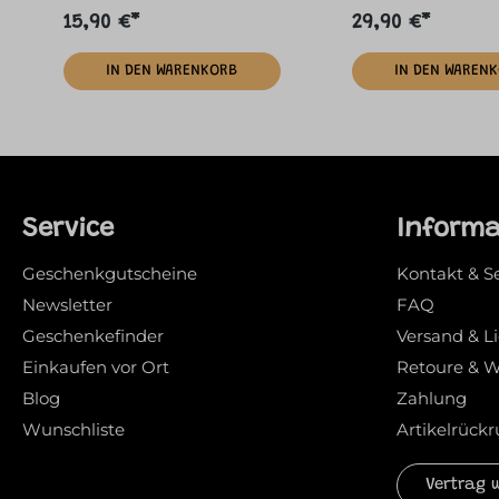
15,90 €*
29,90 €*
IN DEN WARENKORB
IN DEN WAREN
Service
Inform
Geschenkgutscheine
Kontakt & S
Newsletter
FAQ
Geschenkefinder
Versand & L
Einkaufen vor Ort
Retoure & W
Blog
Zahlung
Wunschliste
Artikelrückr
Vertrag 