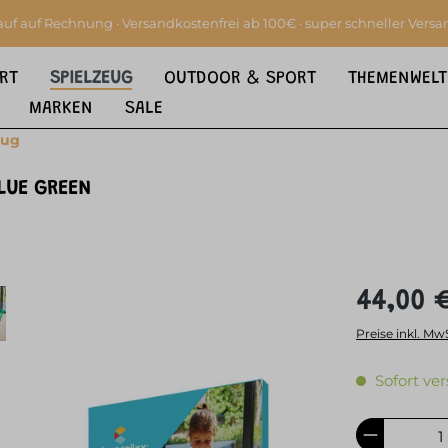
auf auf Rechnung · Versandkostenfrei ab 100€ · super schneller Versa
RT
SPIELZEUG
OUTDOOR & SPORT
THEMENWELT
MARKEN
SALE
eug
LUE GREEN
44,00 
Preise inkl. Mw
Sofort ver