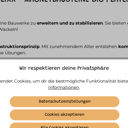
eine Bauwerke zu
erweitern und zu stabilisieren
. Sie bieten
Wackeln!
struktionsprinzip
. Mit zunehmendem Alter entstehen
kom
he Übungen.
lächen
wie Heizkörpern – perfekt für
vertikale Kunstwerke
!
Wir respektieren deine Privatsphäre
 – für grenzenlosen Spiel- und Lernspaß.
endet Cookies, um dir die bestmögliche Funktionalität biete
Informationen
.
Datenschutzeinstellungen
Cookies akzeptieren
Alle Cookies akzeptieren