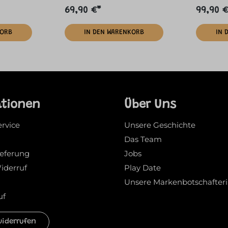
69,90 €*
99,90 €
KORB
IN DEN WARENKORB
IN 
ationen
Über Uns
ervice
Unsere Geschichte
Das Team
ieferung
Jobs
iderruf
Play Date
Unsere Markenbotschafter
uf
widerrufen