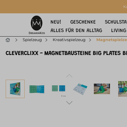
springen
Zur Hauptnavigation springen
K
NEU!
GESCHENKE
SCHULSTA
ALLES FÜR DEN ALLTAG
LIVING
Spielzeug
Kreativspielzeug
Magnetspielz
CLEVERCLIXX - MAGNETBAUSTEINE BIG PLATES B
Bildergalerie überspringen