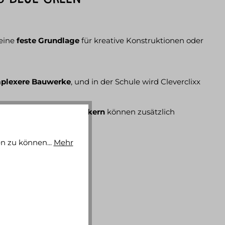
 eine
feste Grundlage
für kreative Konstruktionen oder
plexere Bauwerke
, und in der Schule wird Cleverclixx
 Mit
abwaschbaren Markern
können zusätzlich
n zu können...
Mehr