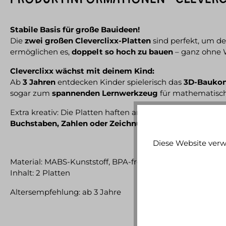
Stabile Basis für große Bauideen!
Die
zwei großen Cleverclixx-Platten
sind perfekt, um d
ermöglichen es,
doppelt so hoch zu bauen
– ganz ohne 
Cleverclixx wächst mit deinem Kind:
Ab
3 Jahren
entdecken Kinder spielerisch das
3D-Baukon
sogar zum
spannenden Lernwerkzeug
für mathematisc
Extra kreativ: Die Platten haften an
magnetischen Oberf
Buchstaben, Zahlen oder Zeichnungen
gestaltet werden
Diese Website verw
Material: MABS-Kunststoff, BPA-frei
Inhalt: 2 Platten
Altersempfehlung: ab 3 Jahre