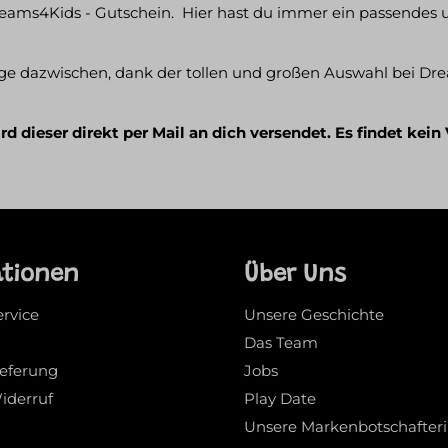
reams4Kids - Gutschein. Hier hast du immer ein passendes
 Tage dazwischen, dank der tollen und großen Auswahl bei D
 dieser direkt per Mail an dich versendet. Es findet kein
ationen
Über Uns
ervice
Unsere Geschichte
Das Team
ieferung
Jobs
iderruf
Play Date
Unsere Markenbotschafter