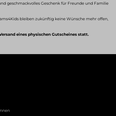
 und geschmackvolles Geschenk für Freunde und Familie
reams4Kids bleiben zukünftig keine Wünsche mehr offen,
 Versand eines physischen Gutscheines statt.
innen