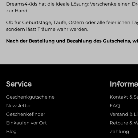
Dreams4Kids hat die ideale Lösung: Verschenke einen D
zur Hand.
Ob für Geburtstage, Taufe, Ostern oder alle feierlichen
sondern lässt Träume wahr werden.
Nach der Bestellung und Bezahlung des Gutscheins, wird
Service
Inform
Geschenkgutscheine
Kontakt & S
Newsletter
FAQ
Geschenkefinder
Versand & L
Einkaufen vor Ort
Retoure & W
Blog
Zahlung