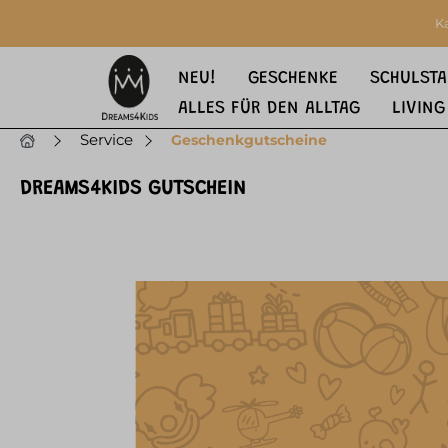
springen
Zur Hauptnavigation springen
K
NEU!
GESCHENKE
SCHULSTA
ALLES FÜR DEN ALLTAG
LIVING
Service
Geschenkgutscheine
DREAMS4KIDS GUTSCHEIN
Bildergalerie überspringen