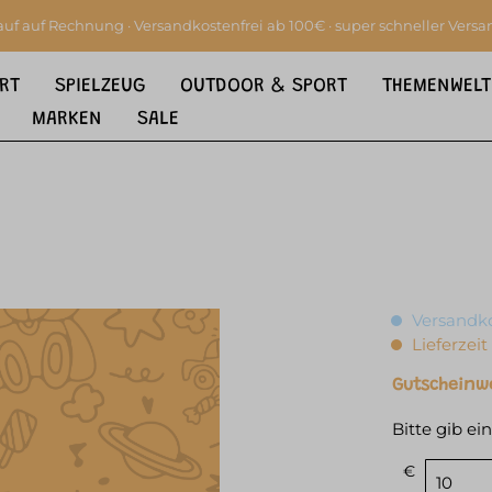
auf auf Rechnung · Versandkostenfrei ab 100€ · super schneller Versa
RT
SPIELZEUG
OUTDOOR & SPORT
THEMENWELT
MARKEN
SALE
Versandko
Lieferzeit
Gutscheinw
Bitte gib e
€