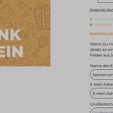
Preise inkl. Mw
Versandko
Lieferzeit
Wunschzust
Wenn Du möc
direkt an ei
Felder aus (
Name des E
E-Mail-Adre
Grußbotsch