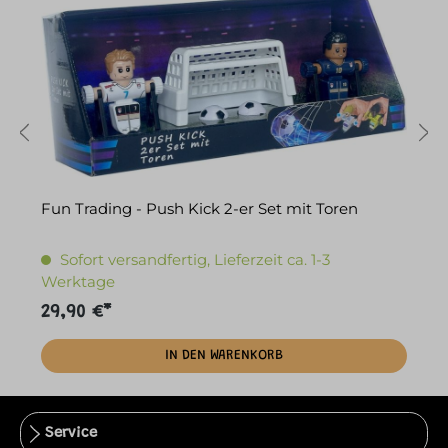
Fun Trading - Push Kick 2-er Set mit Toren
F
Sofort versandfertig, Lieferzeit ca. 1-3
Werktage
29,90 €*
3
IN DEN WARENKORB
Service