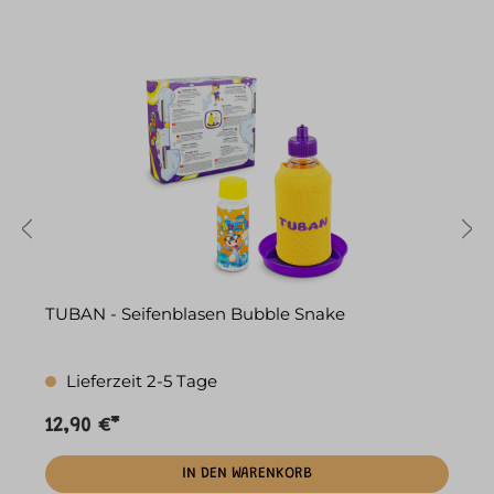
u
TUBAN - Seifenblasen Bubble Snake
P
Lieferzeit 2-5 Tage
12,90 €*
1
IN DEN WARENKORB