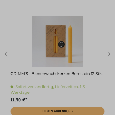
GRIMM'S - Bienenwachskerzen Bernstein 12 Stk.
G
Sofort versandfertig, Lieferzeit ca. 1-3
Werktage
11,90 €*
2
IN DEN WARENKORB