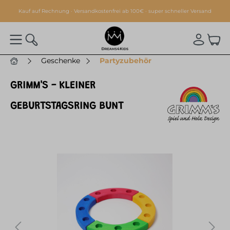
alt springen
Kauf auf Rechnung · Versandkostenfrei ab 100€ · super schneller Versand
Geschenke
Partyzubehör
GRIMM'S - KLEINER
GEBURTSTAGSRING BUNT
Bildergalerie überspringen