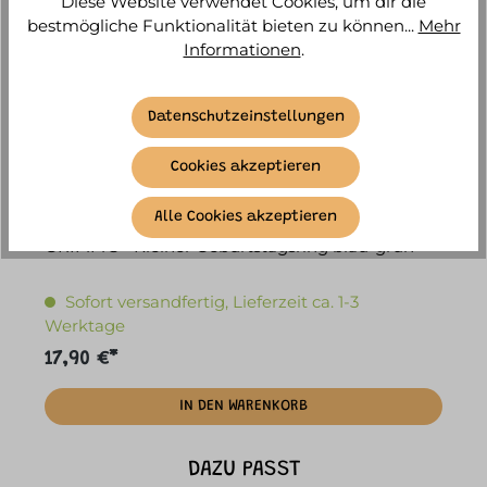
Diese Website verwendet Cookies, um dir die
bestmögliche Funktionalität bieten zu können...
Mehr
Informationen
.
Datenschutzeinstellungen
Cookies akzeptieren
Alle Cookies akzeptieren
GRIMM'S - Kleiner Geburtstagsring blau-grün
G
Sofort versandfertig, Lieferzeit ca. 1-3
Werktage
17,90 €*
2
IN DEN WARENKORB
DAZU PASST