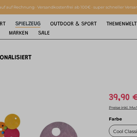
auf auf Rechnung · Versandkostenfrei ab 100€ · super schneller Versa
RT
SPIELZEUG
OUTDOOR & SPORT
THEMENWELT
MARKEN
SALE
SONALISIERT
39,90 
Preise inkl. Mw
auswä
Farbe