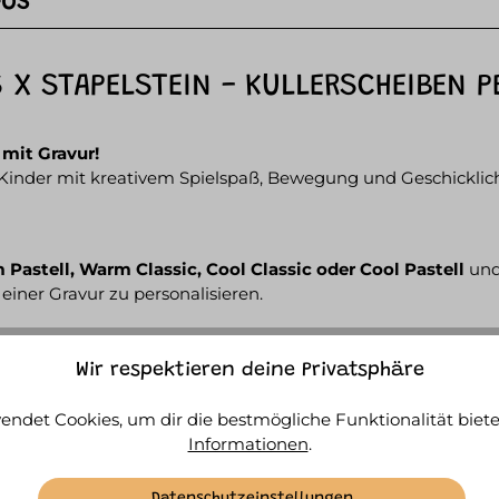
FOS
X STAPELSTEIN - KULLERSCHEIBEN P
 mit Gravur!
 Kinder mit kreativem Spielspaß, Bewegung und Geschicklich
Pastell, Warm Classic, Cool Classic oder Cool Pastell
und 
einer Gravur zu personalisieren.
uß – mit der Gravur wird dein Kullerscheiben-Set zu einem g
Wir respektieren deine Privatsphäre
endet Cookies, um dir die bestmögliche Funktionalität biete
Informationen
.
spannende Kullerbahn – Kugel hineinlegen und losrollen! D