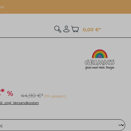
nd
0,00 €*
%
€*
44,90 €*
(11% gespart)
St. zzgl. Versandkosten
hlen