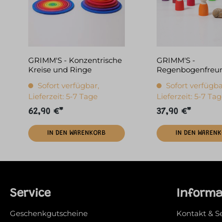
GRIMM'S - Konzentrische
GRIMM'S -
Kreise und Ringe
Regenbogenfreu
Sofort verfügbar,
Sofort verfügba
Lieferzeit: 5-7 Tage
Lieferzeit: 5-7 Ta
62,90 €*
37,90 €*
IN DEN WARENKORB
IN DEN WAREN
Service
Inform
Geschenkgutscheine
Kontakt & S