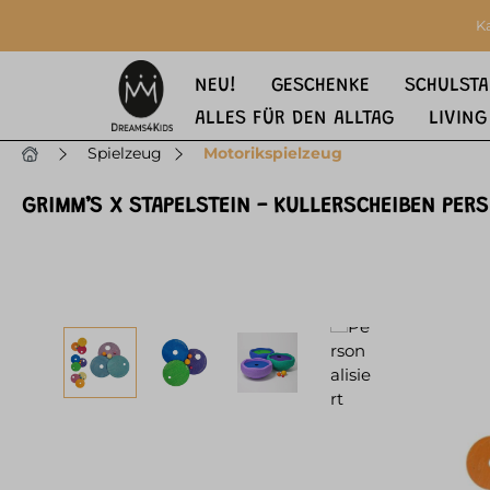
springen
Zur Hauptnavigation springen
K
NEU!
GESCHENKE
SCHULSTA
ALLES FÜR DEN ALLTAG
LIVING
Spielzeug
Motorikspielzeug
GRIMM’S X STAPELSTEIN - KULLERSCHEIBEN PER
Bildergalerie überspringen