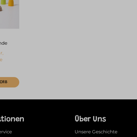
nde
r,
ge
KORB
ationen
Über Uns
ervice
Unsere Geschichte