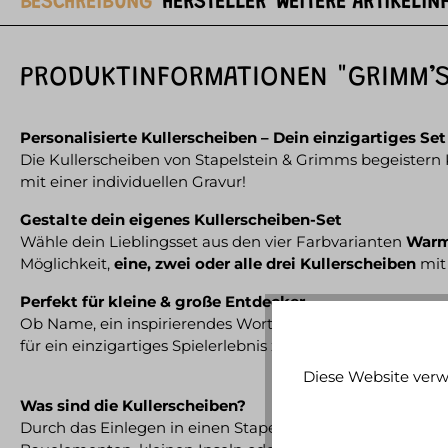
BESCHREIBUNG
HERSTELLER
WEITERE ARTIKELIN
PRODUKTINFORMATIONEN "GRIMM’S 
Personalisierte Kullerscheiben – Dein einzigartiges Set
Die Kullerscheiben von Stapelstein & Grimms begeistern
mit einer individuellen Gravur!
Gestalte dein eigenes Kullerscheiben-Set
Wähle dein Lieblingsset aus den vier Farbvarianten
Warm 
Möglichkeit,
eine, zwei oder alle drei Kullerscheiben
mit 
Perfekt für kleine & große Entdecker
Ob Name, ein inspirierendes Wort oder ein liebevoller Gr
für ein einzigartiges Spielerlebnis zu Hause!
Diese Website verw
Was sind die Kullerscheiben?
Durch das Einlegen in einen Stapelstein® entsteht eine 