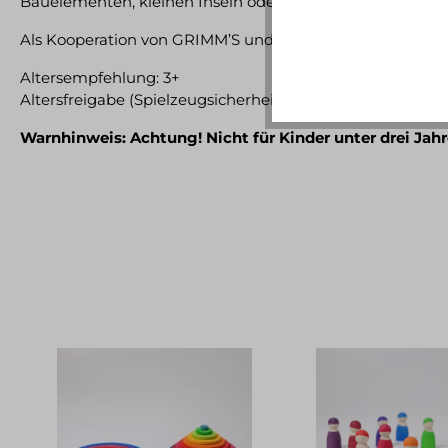
Bauelementen, kleinen Inseln oder Zwischenebenen für 
Als Kooperation von GRIMM’S und Stapelstein® fördern sie M
Altersempfehlung: 3+
Altersfreigabe (Spielzeugsicherheit): 3+
Warnhinweis: Achtung! Nicht für Kinder unter drei Jah