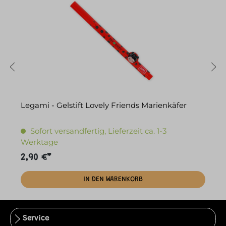
Legami - Gelstift Lovely Friends Marienkäfer
L
Sofort versandfertig, Lieferzeit ca. 1-3
Werktage
2,90 €*
2
IN DEN WARENKORB
Service