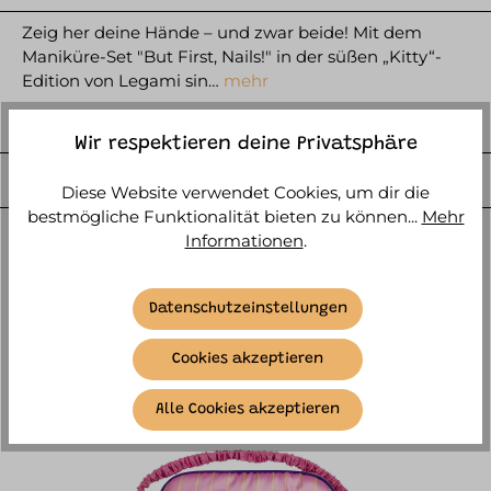
Zeig her deine Hände – und zwar beide! Mit dem
Maniküre-Set "But First, Nails!" in der süßen „Kitty“-
Edition von Legami sin…
mehr
HERSTELLER
Wir respektieren deine Privatsphäre
WEITERE ARTIKELINFOS
Diese Website verwendet Cookies, um dir die
bestmögliche Funktionalität bieten zu können...
Mehr
Informationen
.
Datenschutzeinstellungen
Cookies akzeptieren
ÄHNLICHE ARTIKEL
Alle Cookies akzeptieren