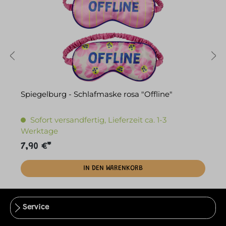
Spiegelburg - Schlafmaske rosa "Offline"
S
Sofort versandfertig, Lieferzeit ca. 1-3
Werktage
7,90 €*
1
IN DEN WARENKORB
Service