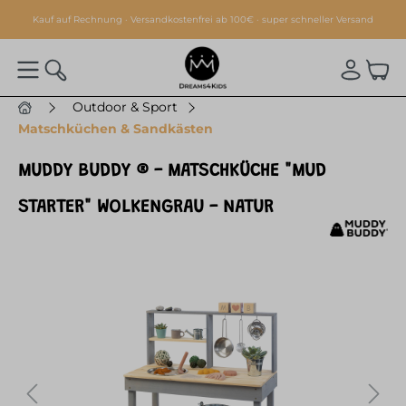
alt springen
Kauf auf Rechnung · Versandkostenfrei ab 100€ · super schneller Versand
Outdoor & Sport
Matschküchen & Sandkästen
MUDDY BUDDY ® - MATSCHKÜCHE "MUD
STARTER" WOLKENGRAU - NATUR
Bildergalerie überspringen