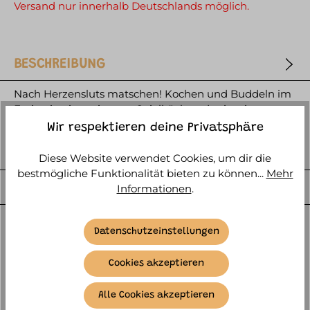
Versand nur innerhalb Deutschlands möglich.
BESCHREIBUNG
Nach Herzensluts matschen! Kochen und Buddeln im
Freien in einer eigenen Spielküche - das ist ein
absolutes Highlight für je…
mehr
Wir respektieren deine Privatsphäre
HERSTELLER
Diese Website verwendet Cookies, um dir die
bestmögliche Funktionalität bieten zu können...
Mehr
WEITERE ARTIKELINFOS
Informationen
.
Datenschutzeinstellungen
Cookies akzeptieren
Alle Cookies akzeptieren
SIMILAR ITEMS