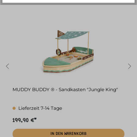
MUDDY BUDDY ® - Sandkasten "Jungle King"
M
F
Lieferzeit 7-14 Tage
199,90 €*
9
IN DEN WARENKORB