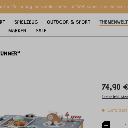
auf auf Rechnung · Versandkostenfrei ab 100€ · super schneller Versa
RT
SPIELZEUG
OUTDOOR & SPORT
THEMENWELT
MARKEN
SALE
RUNNER“
74,90 €
Preise inkl. Mw
Lieferzeit