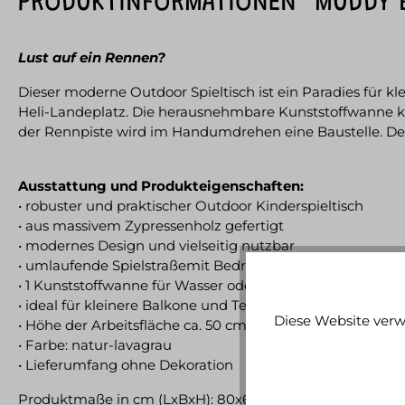
PRODUKTINFORMATIONEN "MUDDY B
Lust auf ein Rennen?
Dieser moderne Outdoor Spieltisch ist ein Paradies für 
Heli-Landeplatz. Die herausnehmbare Kunststoffwanne k
der Rennpiste wird im Handumdrehen eine Baustelle. Der S
Ausstattung und Produkteigenschaften:
• robuster und praktischer Outdoor Kinderspieltisch
• aus massivem Zypressenholz gefertigt
• modernes Design und vielseitig nutzbar
• umlaufende Spielstraßemit Bedruckung z.B. Fußgänger
• 1 Kunststoffwanne für Wasser oder Sand
• ideal für kleinere Balkone und Terrassen
Diese Website verw
• Höhe der Arbeitsfläche ca. 50 cm
• Farbe: natur-lavagrau
• Lieferumfang ohne Dekoration
Produktmaße in cm (LxBxH): 80x60x50