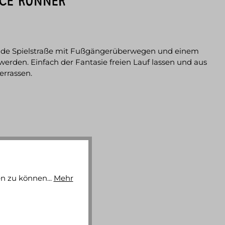
CE RUNNER“"
aufende Spielstraße mit Fußgängerüberwegen und einem
den. Einfach der Fantasie freien Lauf lassen und aus
errassen.
n zu können...
Mehr