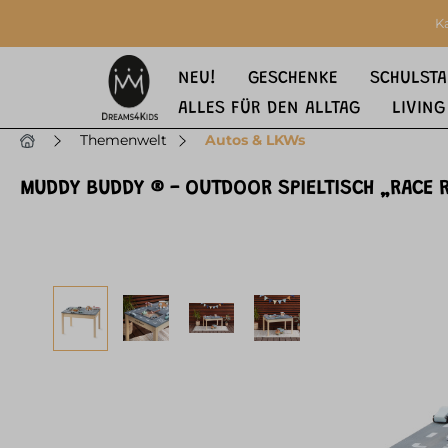
springen
Zur Hauptnavigation springen
K
NEU!
GESCHENKE
SCHULSTA
ALLES FÜR DEN ALLTAG
LIVING
Themenwelt
Autos & LKWs
MUDDY BUDDY ® - OUTDOOR SPIELTISCH „RACE 
Bildergalerie überspringen