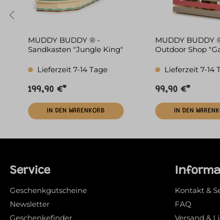
MUDDY BUDDY ® -
MUDDY BUDDY ®
Sandkasten "Jungle King"
Outdoor Shop "G
Friend" warmgra
Lieferzeit 7-14 Tage
Lieferzeit 7-14
199,90 €*
99,90 €*
IN DEN WARENKORB
IN DEN WAREN
Service
Inform
Geschenkgutscheine
Kontakt & S
Newsletter
FAQ
Geschenkefinder
Versand & L