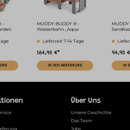
 -
MUDDY BUDDY ® -
MUDDY 
arden
Wasserbahn „Aqua
Sandkas
u
Tower“ warmgrau-
Rebel" n
puderrosa
 Tage
Lieferzeit 7-14 Tage
Liefer
164,90 €*
94,90 €
KORB
IN DEN WARENKORB
IN 
ationen
Über Uns
ervice
Unsere Geschichte
Das Team
ieferung
Jobs