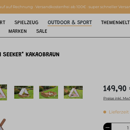
auf auf Rechnung · Versandkostenfrei ab 100€ · super schneller Versa
RT
SPIELZEUG
OUTDOOR & SPORT
THEMENWELT
MARKEN
SALE
n
RI SEEKER" KAKAOBRAUN
149,90
Preise inkl. Mw
Lieferzeit