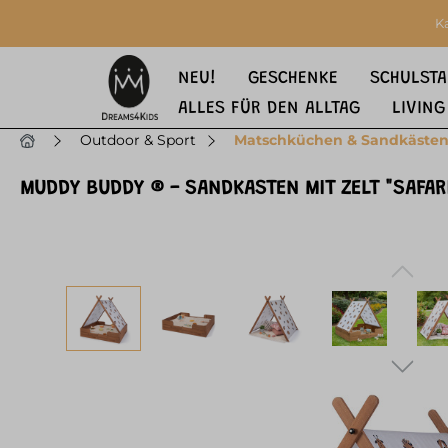
springen
Zur Hauptnavigation springen
K
NEU!
GESCHENKE
SCHULSTA
ALLES FÜR DEN ALLTAG
LIVING
Outdoor & Sport
Matschküchen & Sandkäste
MUDDY BUDDY ® - SANDKASTEN MIT ZELT "SAFA
Bildergalerie überspringen