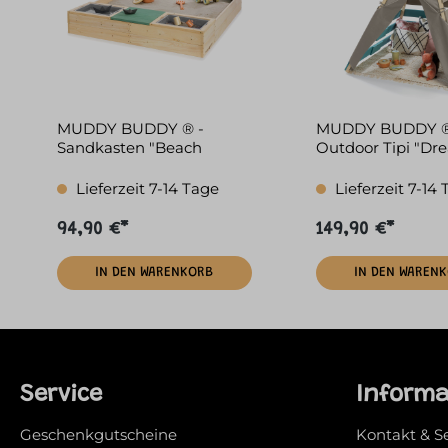
MUDDY BUDDY ® -
MUDDY BUDDY ® -
Sandkasten "Beach
Outdoor Tipi "Dr
Rebel" natur-salbeigrün
petrol
Lieferzeit 7-14 Tage
Lieferzeit 7-14
94,90 €*
149,90 €*
IN DEN WARENKORB
IN DEN WAREN
Service
Inform
Geschenkgutscheine
Kontakt & S