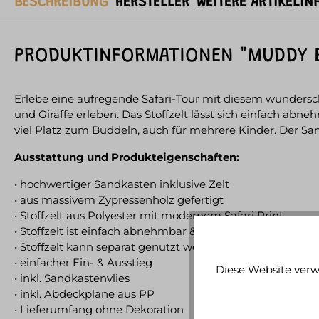
BESCHREIBUNG
HERSTELLER
WEITERE ARTIKELIN
PRODUKTINFORMATIONEN "MUDDY B
Erlebe eine aufregende Safari-Tour mit diesem wunders
und Giraffe erleben. Das Stoffzelt lässt sich einfach a
viel Platz zum Buddeln, auch für mehrere Kinder. Der Sa
Ausstattung und Produkteigenschaften:
• hochwertiger Sandkasten inklusive Zelt
• aus massivem Zypressenholz gefertigt
• Stoffzelt aus Polyester mit modernem Safari Print
• Stoffzelt ist einfach abnehmbar & zusammenklappbar
• Stoffzelt kann separat genutzt werden
• einfacher Ein- & Ausstieg
Diese Website verw
• inkl. Sandkastenvlies
• inkl. Abdeckplane aus PP
• Lieferumfang ohne Dekoration