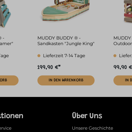
MUDDY BUDDY ® -
MUDDY 
eamer"
Sandkasten "Jungle King"
Outdoor
Friend"
 Tage
Lieferzeit 7-14 Tage
Liefer
199,90 €*
99,90 €
KORB
IN DEN WARENKORB
IN 
ationen
Über Uns
ervice
Unsere Geschichte