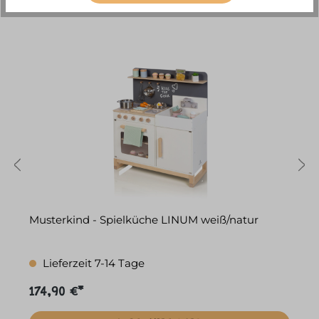
ACCESSORY ITEMS
r
Musterkind - Spielküche LINUM weiß/natur
M
Lieferzeit 7-14 Tage
174,90 €*
1