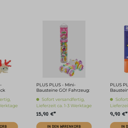
-
PLUS PLUS - Mini-
PLUS PL
ück
Bausteine GO! Fahrzeug:
Baustei
Candy
Teile
ertig,
Sofort versandfertig,
Sofort
 Werktage
Lieferzeit ca. 1-3 Werktage
Lieferze
15,90 €*
9,90 €*
KORB
IN DEN WARENKORB
IN 