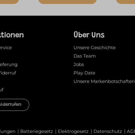
ationen
Über Uns
ervice
Unsere Geschichte
Das Team
ieferung
Jobs
iderruf
Play Date
Unsere Markenbotschafter
uf
widerrufen
llungen
Batteriegesetz
Elektrogesetz
Datenschutz
AG