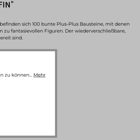
FIN"
befinden sich 100 bunte Plus-Plus Bausteine, mit denen
 zu fantasievollen Figuren. Der wiederverschließbare,
reit sind.
n zu können...
Mehr