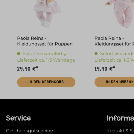
Paola Reina -
Paola Reina -
Kleidungsset für Puppen
Kleidungsset für
36cm Panda/rosa
27cm Koala
Sofort versandfertig,
Sofort versandf
Lieferzeit ca. 1-3 Werktage
Lieferzeit ca. 1-3
29,90 €*
19,90 €*
IN DEN WARENKORB
IN DEN WAREN
Service
Inform
Geschenkgutscheine
Kontakt & S