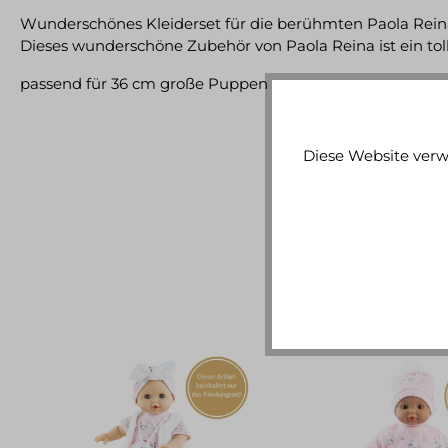
Wunderschönes Kleiderset für die berühmten Paola Rei
Dieses wunderschöne Zubehör von Paola Reina ist ein t
passend für 36 cm große Puppen
Diese Website verw