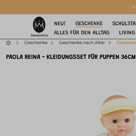
springen
Zur Hauptnavigation springen
K
NEU!
GESCHENKE
SCHULSTA
ALLES FÜR DEN ALLTAG
LIVING
Geschenke
Geschenke nach Alter
Geschen
PAOLA REINA - KLEIDUNGSSET FÜR PUPPEN 36CM
Bildergalerie überspringen