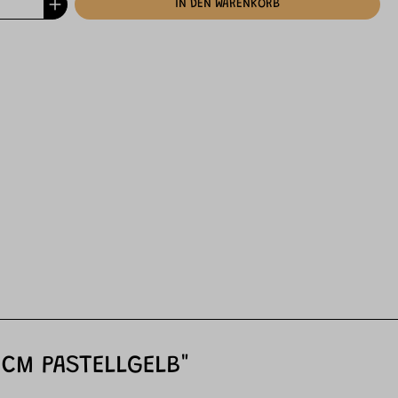
IN DEN WARENKORB
6CM PASTELLGELB"