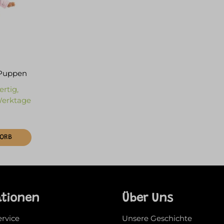
 Puppen
ertig,
 Werktage
KORB
ationen
Über Uns
ervice
Unsere Geschichte