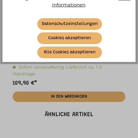
Informationen
.
Datenschutzeinstellungen
Cookies akzeptieren
Scoot & Ride - Laufrad/Scooter Highwaykick 1
Alle Cookies akzeptieren
peach
Sofort versandfertig, Lieferzeit ca. 1-3
Werktage
109,90 €*
IN DEN WARENKORB
ÄHNLICHE ARTIKEL