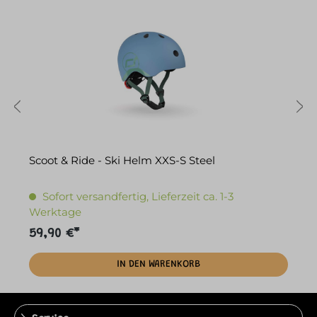
Scoot & Ride - Ski Helm XXS-S Steel
S
Sofort versandfertig, Lieferzeit ca. 1-3
Werktage
59,90 €*
5
IN DEN WARENKORB