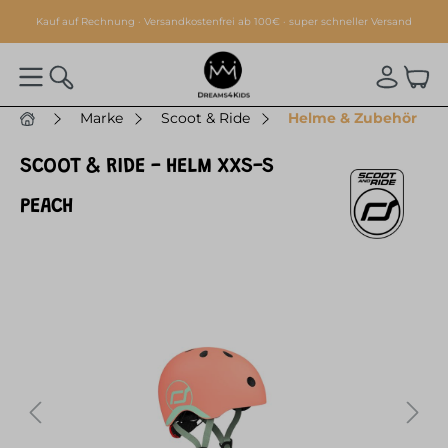
alt springen
Kauf auf Rechnung · Versandkostenfrei ab 100€ · super schneller Versand
Marke
Scoot & Ride
Helme & Zubehör
SCOOT & RIDE - HELM XXS-S
PEACH
Bildergalerie überspringen