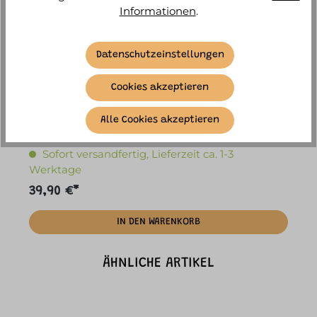
Informationen
.
Datenschutzeinstellungen
Cookies akzeptieren
Scoot & Ride - Helm XXS-S ash
Alle Cookies akzeptieren
Sofort versandfertig, Lieferzeit ca. 1-3
Werktage
39,90 €*
IN DEN WARENKORB
ÄHNLICHE ARTIKEL