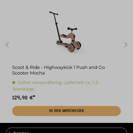
Scoot & Ride - Highwaykick 1 Push and Go
S
Scooter Mocha
f
Sofort versandfertig, Lieferzeit ca. 1-3
Werktage
129,90 €*
1
IN DEN WARENKORB