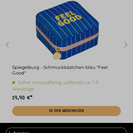
Spiegelburg - Schmuckkästchen blau "Feel
S
Good"
Sofort versandfertig, Lieferzeit ca. 1-3
Werktage
19,90 €*
7
IN DEN WARENKORB