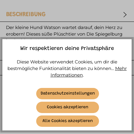
BESCHREIBUNG
Der kleine Hund Watson wartet darauf, dein Herz zu
erobern! Dieses süße Plüschtier von Die Spiegelburg
ist der ideale Kusch…
mehr
Wir respektieren deine Privatsphäre
HERSTELLER
Diese Website verwendet Cookies, um dir die
WEITERE ARTIKELINFOS
bestmögliche Funktionalität bieten zu können...
Mehr
Informationen
.
Datenschutzeinstellungen
Cookies akzeptieren
ÄHNLICHE ARTIKEL
Alle Cookies akzeptieren