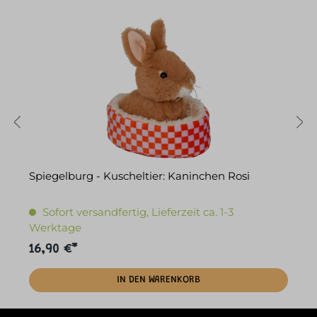
Spiegelburg - Kuscheltier: Kaninchen Rosi
S
Sofort versandfertig, Lieferzeit ca. 1-3
Werktage
16,90 €*
1
IN DEN WARENKORB