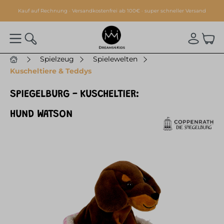
alt springen
Kauf auf Rechnung · Versandkostenfrei ab 100€ · super schneller Versand
Spielzeug
Spielewelten
Kuscheltiere & Teddys
SPIEGELBURG - KUSCHELTIER:
HUND WATSON
Bildergalerie überspringen