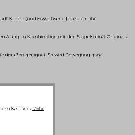
ädt Kinder (und Erwachsene!) dazu ein, ihr
n Alltag. In Kombination mit den Stapelstein® Originals
 wie draußen geeignet. So wird Bewegung ganz
n zu können...
Mehr