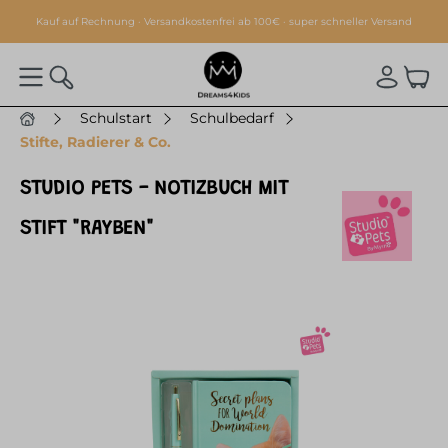
alt springen
Kauf auf Rechnung · Versandkostenfrei ab 100€ · super schneller Versand
Schulstart
Schulbedarf
Stifte, Radierer & Co.
STUDIO PETS - NOTIZBUCH MIT
STIFT "RAYBEN"
Bildergalerie überspringen