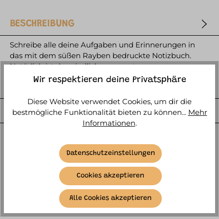
BESCHREIBUNG
Schreibe alle deine Aufgaben und Erinnerungen in
das mit dem süßen Rayben bedruckte Notizbuch.
Natürlich ist das niedliche m…
mehr
Wir respektieren deine Privatsphäre
HERSTELLER
Diese Website verwendet Cookies, um dir die
WEITERE ARTIKELINFOS
bestmögliche Funktionalität bieten zu können...
Mehr
Informationen
.
Datenschutzeinstellungen
Cookies akzeptieren
SIMILAR ITEMS
Alle Cookies akzeptieren