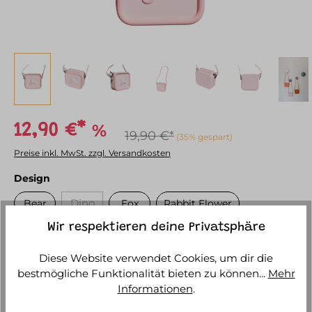
%
12,90 €*
19,90 €*
(35% gespart)
Preise inkl. MwSt. zzgl. Versandkosten
auswählen
Design
Dino
Bear
Fox
Rabbit Flower
(Diese Option ist zurzeit nicht verfügbar.)
Wir respektieren deine Privatsphäre
Unicorn
(Diese Option ist zurzeit nicht verfügbar.)
Diese Website verwendet Cookies, um dir die
bestmögliche Funktionalität bieten zu können...
Mehr
Aktuell nicht verfügbar
Informationen
.