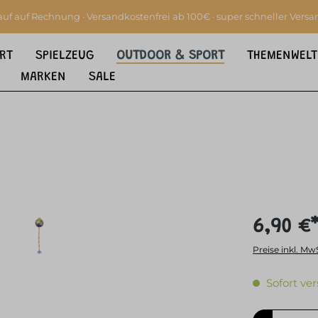
auf auf Rechnung · Versandkostenfrei ab 100€ · super schneller Versa
RT
SPIELZEUG
OUTDOOR & SPORT
THEMENWELT
MARKEN
SALE
6,90 €
Preise inkl. Mw
Sofort ver