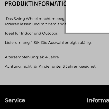
PRODUKTINFORMATIONEN "TOI-TOYS
Das Swing Wheel macht meeega Spaß! Einen Fuss durch d
rotieren lassen und mit dem anderen Fuss überspringen.
Ideal für Indoor und Outdoor.
Lieferumfang: 1 Stk. Die Auswahl erfolgt zufällig.
Altersempfehlung: ab 4 Jahre
Achtung: nicht für Kinder unter 3 Jahren geeignet.
Service
Inform