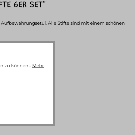
FTE 6ER SET"
 Aufbewahrungsetui. Alle Stifte sind mit einem schönen
n zu können...
Mehr