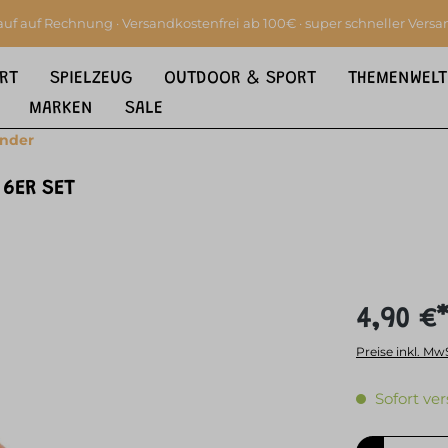
auf auf Rechnung · Versandkostenfrei ab 100€ · super schneller Versa
RT
SPIELZEUG
OUTDOOR & SPORT
THEMENWELT
MARKEN
SALE
ender
 6ER SET
4,90 €
Preise inkl. Mw
Sofort ver