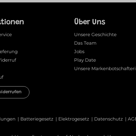
ationen
Über Uns
ervice
Unsere Geschichte
Das Team
ieferung
Jobs
iderruf
Play Date
Unsere Markenbotschafter
uf
widerrufen
llungen
Batteriegesetz
Elektrogesetz
Datenschutz
AG