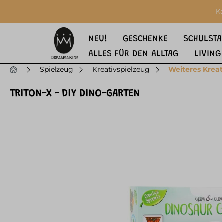
springen
Zur Hauptnavigation springen
K
NEU!
GESCHENKE
SCHULSTA
ALLES FÜR DEN ALLTAG
LIVING
Spielzeug
Kreativspielzeug
Weiteres Kreat
TRITON-X - DIY DINO-GARTEN
Bildergalerie überspringen