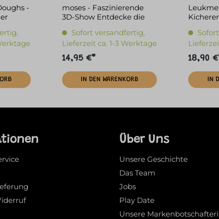
Doughs -
moses - Faszinierende
Leukmetl
ier
3D-Show Entdecke die
Kichere
Dinosaurier
ertig,
Sofort versandfertig,
Sofort
 Werktage
Lieferzeit ca. 1-3 Werktage
Lieferze
14,95 €*
18,90 €
KORB
IN DEN WARENKORB
IN 
ationen
Über Uns
ervice
Unsere Geschichte
Das Team
ieferung
Jobs
iderruf
Play Date
Unsere Markenbotschafter