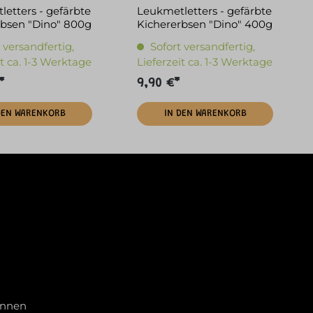
etters - gefärbte
Leukmetletters - gefärbte
rbsen "Dino" 800g
Kichererbsen "Dino" 400g
 versandfertig,
Sofort versandfertig,
it ca. 1-3 Werktage
Lieferzeit ca. 1-3 Werktage
*
9,90 €*
DEN WARENKORB
IN DEN WARENKORB
innen