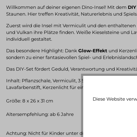
Willkommen auf deiner eigenen Dino-Insel! Mit dem
DIY
Staunen. Hier treffen Kreativität, Naturerlebnis und Spie
Zuerst wird die Insel mit Vermiculit und den enthaltenen
und Vulkan ihre Plätze finden. Weiße Kieselsteine und 
individuell gestaltet.
Das besondere Highlight: Dank
Glow-Effekt
und Kerzenli
sondern zu einer fantasievollen Spiel- und Erlebnislandsch
Das DIY-Set fördert Geduld, Verantwortung und Kreativitä
Inhalt: Pflanzschale, Vermiculit, 3 Samentütchen, 3 Spielze
Lavafarbenstift, Kerzenlicht für einen leuchtenden Nachte
Diese Website verw
Größe: 8 x 26 x 31 cm
Altersempfehlung: ab 6 Jahre
Achtung: Nicht für Kinder unter drei Jahren geeignet. Ers