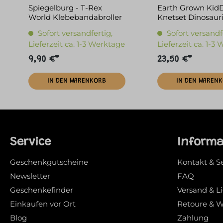
Spiegelburg - T-Rex
Earth Grown Kid
World Klebebandabroller
Knetset Dinosaur
Sofort versandfertig,
Sofort versandf
Lieferzeit ca. 1-3 Werktage
Lieferzeit ca. 1-3
9,90 €*
23,50 €*
IN DEN WARENKORB
IN DEN WAREN
Service
Inform
Geschenkgutscheine
Kontakt & S
Newsletter
FAQ
Geschenkefinder
Versand & L
Einkaufen vor Ort
Retoure & W
Blog
Zahlung