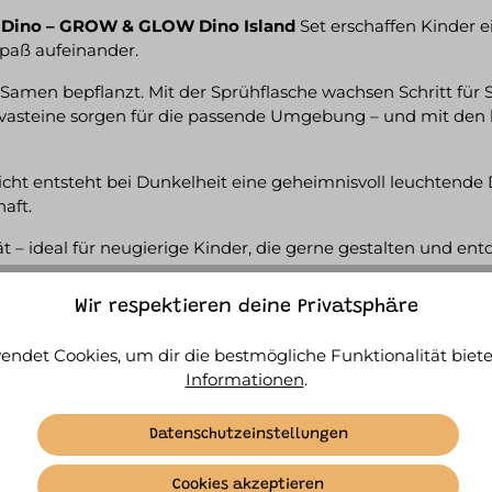
 Dino – GROW & GLOW Dino Island
Set erschaffen Kinder e
lspaß aufeinander.
 Samen bepflanzt. Mit der Sprühflasche wachsen Schritt für 
Lavasteine sorgen für die passende Umgebung – und mit den 
cht entsteht bei Dunkelheit eine geheimnisvoll leuchtende D
aft.
t – ideal für neugierige Kinder, die gerne gestalten und ent
ugdinosaurier, 3 Dino-Eier, Vulkan, weiße Kieselsteine, 2 Beut
Wir respektieren deine Privatsphäre
ffekt, Klebestreifen & leicht verständliche Anleitung
endet Cookies, um dir die bestmögliche Funktionalität biete
Informationen
.
Datenschutzeinstellungen
tickungsgefahr aufgrund verschluckbarer Kleinteile. Verpack
Cookies akzeptieren