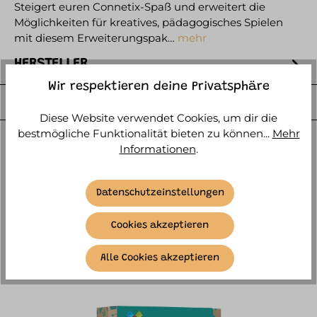
Steigert euren Connetix-Spaß und erweitert die
Möglichkeiten für kreatives, pädagogisches Spielen
mit diesem Erweiterungspak…
mehr
HERSTELLER
Wir respektieren deine Privatsphäre
WEITERE ARTIKELINFOS
Diese Website verwendet Cookies, um dir die
bestmögliche Funktionalität bieten zu können...
Mehr
Informationen
.
Datenschutzeinstellungen
ÄHNLICHE ARTIKEL:
Cookies akzeptieren
Alle Cookies akzeptieren