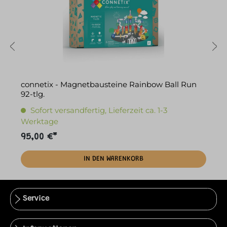
connetix - Magnetbausteine Rainbow Ball Run
c
92-tlg.
4
Sofort versandfertig, Lieferzeit ca. 1-3
Werktage
95,00 €*
9
IN DEN WARENKORB
Service