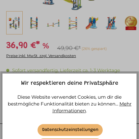
%
36,90 €*
49,90 €*
(26% gespart)
Preise inkl. MwSt. zzgl. Versandkosten
Sofort versandfertig, Lieferzeit ca. 1-3 Werktage
Wir respektieren deine Privatsphäre
IN DEN WARENKORB
Diese Website verwendet Cookies, um dir die
bestmögliche Funktionalität bieten zu können...
Mehr
Informationen
.
BESCHREIBUNG
Man nehme 79 Holzteile, gestaltet sie farbenfroh und
Datenschutzeinstellungen
kindgerecht mit hohem künstlerischem Anspruch,