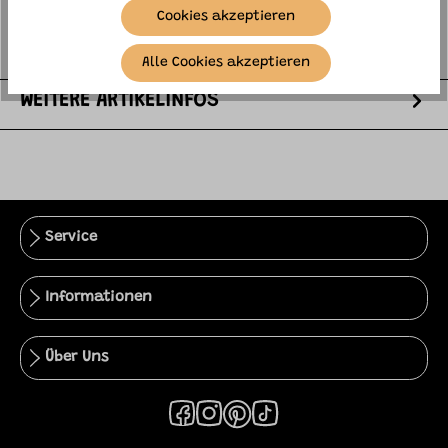
entwickelt ein Steck- un…
mehr
Cookies akzeptieren
HERSTELLER
Alle Cookies akzeptieren
WEITERE ARTIKELINFOS
Service
Informationen
Über Uns