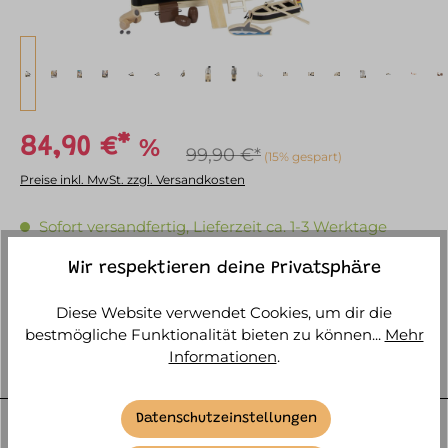
%
84,90 €*
99,90 €*
(15% gespart)
Preise inkl. MwSt. zzgl. Versandkosten
Sofort versandfertig, Lieferzeit ca. 1-3 Werktage
Wir respektieren deine Privatsphäre
IN DEN WARENKORB
Diese Website verwendet Cookies, um dir die
bestmögliche Funktionalität bieten zu können...
Mehr
Informationen
.
BESCHREIBUNG
Ahoi ihr Seeräuber! Dieses detailreich gestaltete
Datenschutzeinstellungen
Piratenschiff aus robustem Holz lässt mit seinen vielen