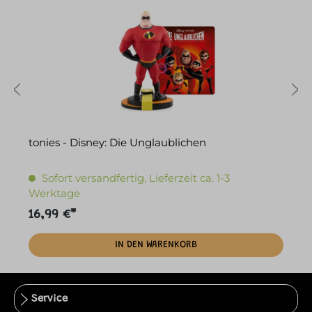
tonies - Disney: Die Unglaublichen
tonies
E
Sofort versandfertig, Lieferzeit ca. 1-3
Werktage
16,99 €*
2
IN DEN WARENKORB
Service