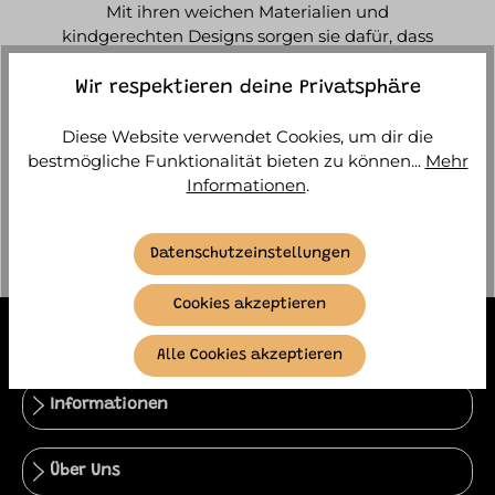
Mit ihren weichen Materialien und
kindgerechten Designs sorgen sie dafür, dass
dein kleiner Schatz sauber und trocken bleibt,
während er die Welt des Essens erkundet.
Wir respektieren deine Privatsphäre
Diese Website verwendet Cookies, um dir die
bestmögliche Funktionalität bieten zu können...
Mehr
Keine Produkte gefunden.
Informationen
.
Datenschutzeinstellungen
Cookies akzeptieren
Service
Alle Cookies akzeptieren
Informationen
Über Uns