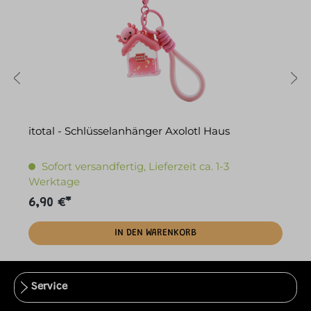
itotal - Schlüsselanhänger Axolotl Haus
i
Sofort versandfertig, Lieferzeit ca. 1-3
Werktage
6,90 €*
6
IN DEN WARENKORB
Service