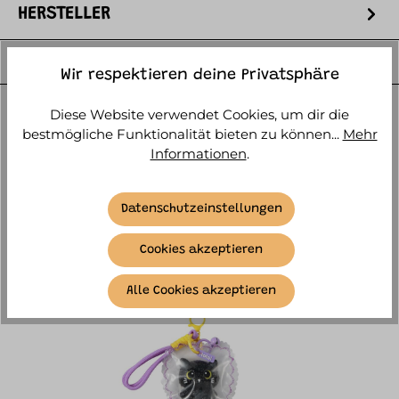
HERSTELLER
WEITERE ARTIKELINFOS
Wir respektieren deine Privatsphäre
Diese Website verwendet Cookies, um dir die
bestmögliche Funktionalität bieten zu können...
Mehr
Informationen
.
ÄHNLICHE ARTIKEL
Datenschutzeinstellungen
Cookies akzeptieren
Alle Cookies akzeptieren