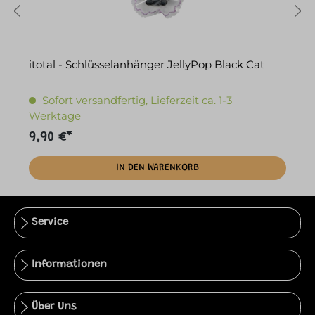
itotal - Schlüsselanhänger JellyPop Black Cat
i
Sofort versandfertig, Lieferzeit ca. 1-3
Werktage
9,90 €*
9
IN DEN WARENKORB
Service
Informationen
Über Uns