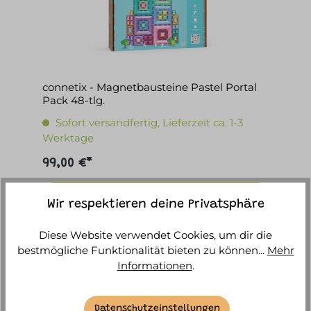
connetix - Magnetbausteine Pastel Portal
Pack 48-tlg.
Sofort versandfertig, Lieferzeit ca. 1-3
Werktage
99,00 €*
IN DEN WARENKORB
Wir respektieren deine Privatsphäre
Diese Website verwendet Cookies, um dir die
bestmögliche Funktionalität bieten zu können...
Mehr
Informationen
.
Datenschutzeinstellungen