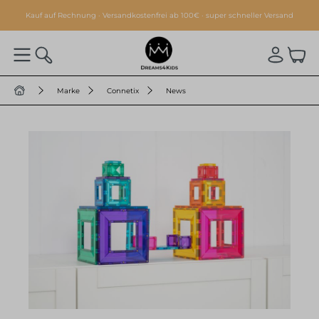
alt springen
Kauf auf Rechnung · Versandkostenfrei ab 100€ · super schneller Versand
Marke
Connetix
News