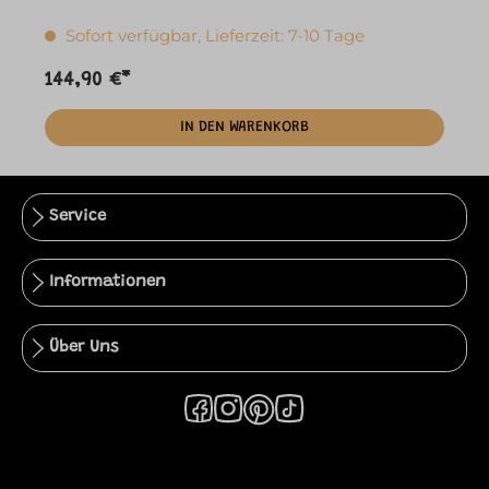
Sofort verfügbar, Lieferzeit: 7-10 Tage
144,90 €*
1
IN DEN WARENKORB
Service
Informationen
Über Uns