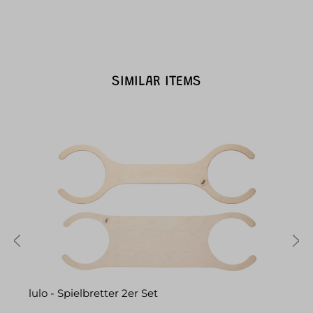
SIMILAR ITEMS
lulo - Spielbretter 2er Set
S
P