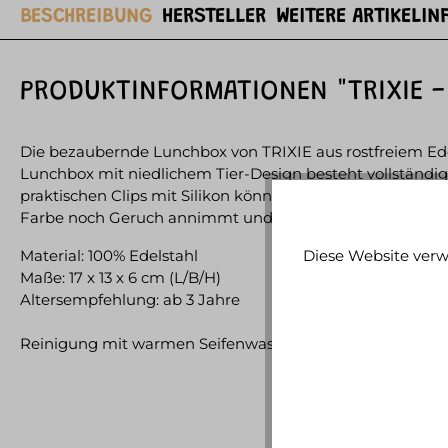
BESCHREIBUNG
HERSTELLER
WEITERE ARTIKELIN
PRODUKTINFORMATIONEN "TRIXIE -
Die bezaubernde Lunchbox von TRIXIE aus rostfreiem Edel
Lunchbox mit niedlichem Tier-Design besteht vollständig a
praktischen Clips mit Silikon können selbst kleinere Kin
Farbe noch Geruch annimmt und die Frische der Speisen
Material: 100% Edelstahl
Diese Website verw
Maße: 17 x 13 x 6 cm (L/B/H)
Altersempfehlung: ab 3 Jahre
Reinigung mit warmen Seifenwasser wird empfohlen.