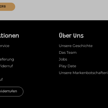
KORB
ationen
Über Uns
ervice
Unsere Geschichte
Das Team
ieferung
Jobs
iderruf
Play Date
Unsere Markenbotschafter
uf
widerrufen