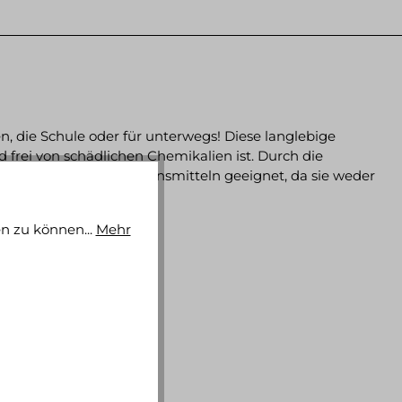
, die Schule oder für unterwegs! Diese langlebige
d frei von schädlichen Chemikalien ist. Durch die
ur Aufbewahrung von Lebensmitteln geeignet, da sie weder
n zu können...
Mehr