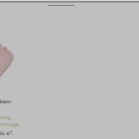
klein
ertig,
 Werktage
90 €*