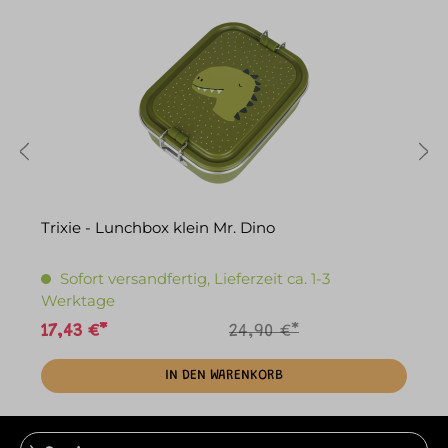
Trixie - Lunchbox klein Mr. Dino
T
Sofort versandfertig, Lieferzeit ca. 1-3
Werktage
17,43 €*
24,90 €*
1
IN DEN WARENKORB